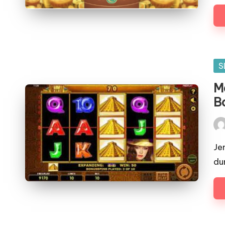
Po
S
in
M
B
Pos
by
Je
du