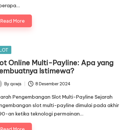
berapa…
Read More
sted
LOT
lot Online Multi-Payline: Apa yang
embuatnya Istimewa?
By
qxwjs
8 Desember 2024
ted
jarah Pengembangan Slot Multi-Payline Sejarah
ngembangan slot multi-payline dimulai pada akhir
90-an ketika teknologi permainan…
Read More