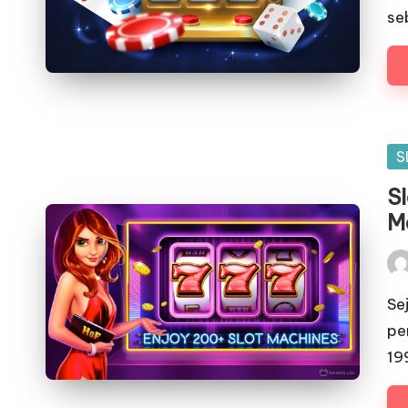
se
Po
S
in
S
M
Pos
by
Se
pe
19