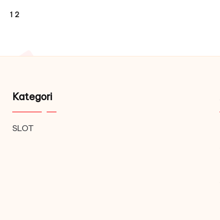
1
2
REVIOUS
AGE
Kategori
SLOT