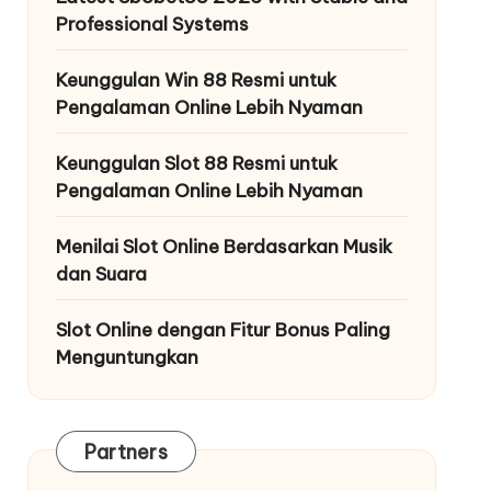
Professional Systems
Keunggulan Win 88 Resmi untuk
Pengalaman Online Lebih Nyaman
Keunggulan Slot 88 Resmi untuk
Pengalaman Online Lebih Nyaman
Menilai Slot Online Berdasarkan Musik
dan Suara
Slot Online dengan Fitur Bonus Paling
Menguntungkan
Partners