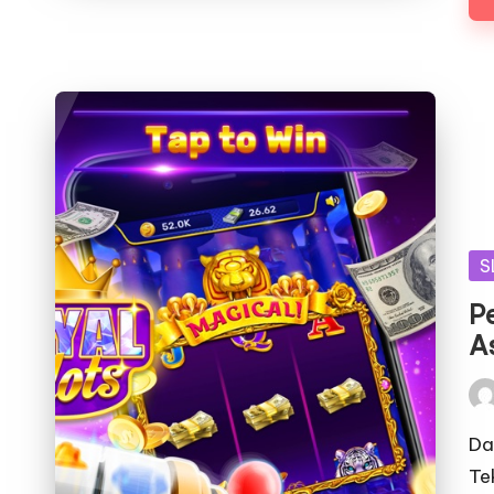
Po
S
in
P
A
Pos
by
Da
Te