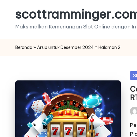
scottramminger.co
Skip
to
Maksimalkan Kemenangan Slot Online dengan Inf
content
Beranda
»
Arsip untuk Desember 2024
»
Halaman 2
Po
S
in
C
R
Pos
by
Pe
Pl