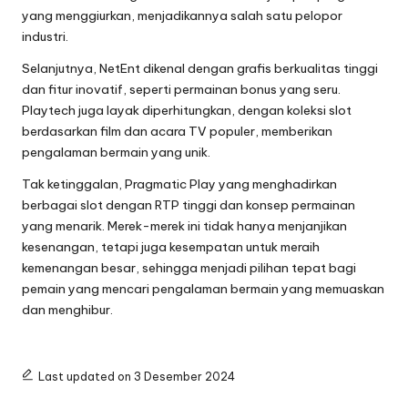
yang menggiurkan, menjadikannya salah satu pelopor
industri.
Selanjutnya, NetEnt dikenal dengan grafis berkualitas tinggi
dan fitur inovatif, seperti permainan bonus yang seru.
Playtech juga layak diperhitungkan, dengan koleksi slot
berdasarkan film dan acara TV populer, memberikan
pengalaman bermain yang unik.
Tak ketinggalan, Pragmatic Play yang menghadirkan
berbagai slot dengan RTP tinggi dan konsep permainan
yang menarik. Merek-merek ini tidak hanya menjanjikan
kesenangan, tetapi juga kesempatan untuk meraih
kemenangan besar, sehingga menjadi pilihan tepat bagi
pemain yang mencari pengalaman bermain yang memuaskan
dan menghibur.
Last updated on 3 Desember 2024