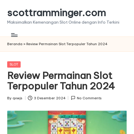
scottramminger.com
Skip
to
Maksimalkan Kemenangan Slot Online dengan Info Terkini
content
Beranda
»
Review Permainan Slot Terpopuler Tahun 2024
Posted
SLOT
in
Review Permainan Slot
Terpopuler Tahun 2024
By
qxwjs
3 Desember 2024
No Comments
Posted
by