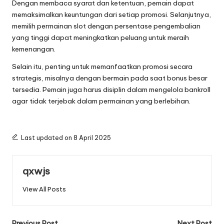
Dengan membaca syarat dan ketentuan, pemain dapat
memaksimalkan keuntungan dari setiap promosi. Selanjutnya,
memilih permainan slot dengan persentase pengembalian
yang tinggi dapat meningkatkan peluang untuk meraih
kemenangan.
Selain itu, penting untuk memanfaatkan promosi secara
strategis, misalnya dengan bermain pada saat bonus besar
tersedia. Pemain juga harus disiplin dalam mengelola bankroll
agar tidak terjebak dalam permainan yang berlebihan.
Last updated on 8 April 2025
qxwjs
View All Posts
Previous Post
Next Post