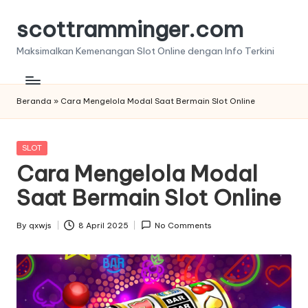
scottramminger.com
Skip
to
Maksimalkan Kemenangan Slot Online dengan Info Terkini
content
Beranda
»
Cara Mengelola Modal Saat Bermain Slot Online
Posted
SLOT
in
Cara Mengelola Modal
Saat Bermain Slot Online
By
qxwjs
8 April 2025
No Comments
Posted
by