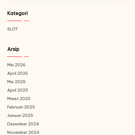
Kategori
SLOT
Arsip
Mei 2026
April 2026
Mei 2025
April 2025
Maret 2025
Februari 2025
Januari 2025
Desember 2024
November 2024