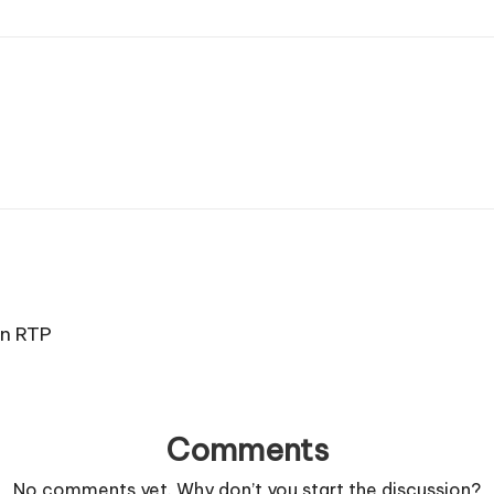
an RTP
Comments
No comments yet. Why don’t you start the discussion?