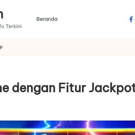
m
Beranda
fa
o Terkini
ap
ne dengan Fitur Jackpo