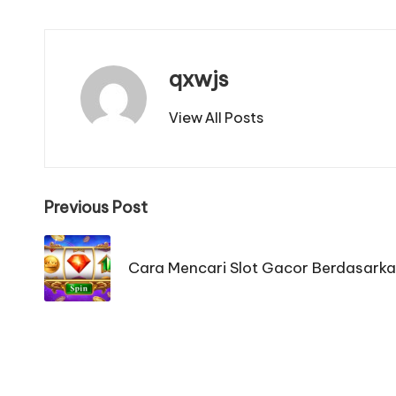
qxwjs
View All Posts
Post
Previous Post
navigation
Cara Mencari Slot Gacor Berdasark