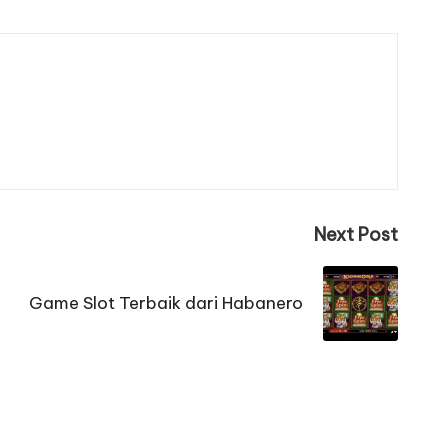
Next Post
Game Slot Terbaik dari Habanero