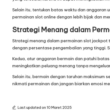
Selain itu, tentukan batas waktu dan anggaran u
permainan slot online dengan lebih bijak dan m
Strategi Menang dalam Perma
Strategi menang dalam permainan slot jackpot t
dengan persentase pengembalian yang tinggi. Se
Kedua, atur anggaran bermain dan patuhi batas 
meningkatkan peluang menang tanpa mengeluar
Selain itu, bermain dengan taruhan maksimum se
nikmati permainan dan jangan biarkan emosi me
Last updated on 10 Maret 2025