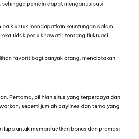
n, sehingga pemain dapat mengantisipasi
ebih baik untuk mendapatkan keuntungan dalam
ka tidak perlu khawatir tentang fluktuasi
lihan favorit bagi banyak orang, menciptakan
. Pertama, pilihlah situs yang terpercaya dan
awarkan, seperti jumlah paylines dan tema yang
gan lupa untuk memanfaatkan bonus dan promosi