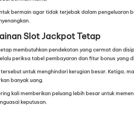
ntuk bermain agar tidak terjebak dalam pengeluaran be
enyenangkan.
inan Slot Jackpot Tetap
etap membutuhkan pendekatan yang cermat dan disipli
lalu periksa tabel pembayaran dan fitur bonus yang d
tersebut untuk menghindari kerugian besar. Ketiga, m
kan banyak uang.
ring kali memberikan peluang lebih besar untuk memena
nguasai keputusan.