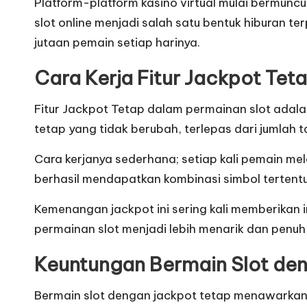
Platform-platform kasino virtual mulai bermunc
slot online menjadi salah satu bentuk hiburan 
jutaan pemain setiap harinya.
Cara Kerja Fitur Jackpot Tet
Fitur Jackpot Tetap dalam permainan slot adalah
tetap yang tidak berubah, terlepas dari jumlah 
Cara kerjanya sederhana; setiap kali pemain me
berhasil mendapatkan kombinasi simbol tertent
Kemenangan jackpot ini sering kali memberikan 
permainan slot menjadi lebih menarik dan penu
Keuntungan Bermain Slot de
Bermain slot dengan jackpot tetap menawarkan