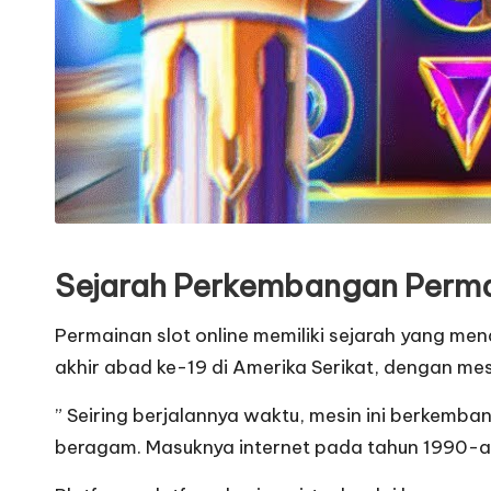
Sejarah Perkembangan Permai
Permainan
slot
online memiliki sejarah yang me
akhir abad ke-19 di Amerika Serikat, dengan mes
” Seiring berjalannya waktu, mesin ini berkemb
beragam. Masuknya internet pada tahun 1990-a