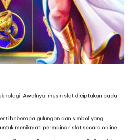
knologi. Awalnya, mesin slot diciptakan pada
perti beberapa gulungan dan simbol yang
tuk menikmati permainan slot secara online.