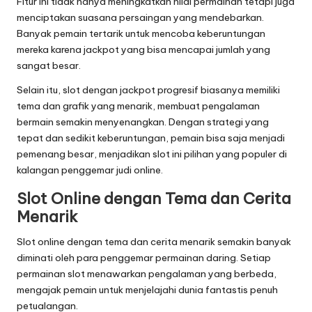
Fitur ini tidak hanya meningkatkan nilai permainan tetapi juga
menciptakan suasana persaingan yang mendebarkan.
Banyak pemain tertarik untuk mencoba keberuntungan
mereka karena jackpot yang bisa mencapai jumlah yang
sangat besar.
Selain itu, slot dengan jackpot progresif biasanya memiliki
tema dan grafik yang menarik, membuat pengalaman
bermain semakin menyenangkan. Dengan strategi yang
tepat dan sedikit keberuntungan, pemain bisa saja menjadi
pemenang besar, menjadikan slot ini pilihan yang populer di
kalangan penggemar judi online.
Slot Online dengan Tema dan Cerita
Menarik
Slot online dengan tema dan cerita menarik semakin banyak
diminati oleh para penggemar permainan daring. Setiap
permainan slot menawarkan pengalaman yang berbeda,
mengajak pemain untuk menjelajahi dunia fantastis penuh
petualangan.