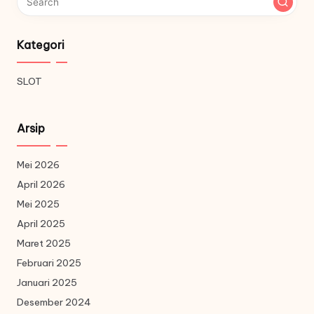
Kategori
SLOT
Arsip
Mei 2026
April 2026
Mei 2025
April 2025
Maret 2025
Februari 2025
Januari 2025
Desember 2024