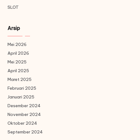
SLOT
Arsip
Mei 2026
April 2026
Mei 2025
April 2025
Maret 2025
Februari 2025
Januari 2025
Desember 2024
November 2024
Oktober 2024
September 2024